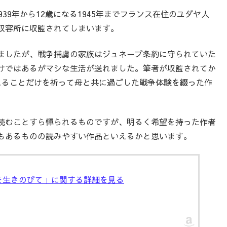
39年から12歳になる1945年までフランス在住のユダヤ人
収容所に収監されてしまいます。
ましたが、戦争捕虜の家族はジュネーブ条約に守られていた
けではあるがマシな生活が送れました。筆者が収監されてか
れることだけを祈って母と共に過ごした戦争体験を綴った作
読むことすら憚られるものですが、明るく希望を持った作者
もあるものの読みやすい作品といえるかと思います。
トを生きのびて」に関する詳細を見る