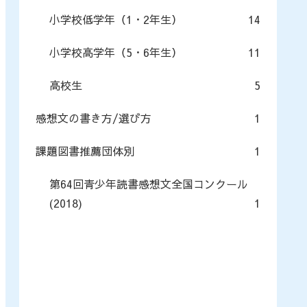
小学校低学年（1・2年生）
14
小学校高学年（5・6年生）
11
高校生
5
感想文の書き方/選び方
1
課題図書推薦団体別
1
第64回青少年読書感想文全国コンクール
(2018)
1