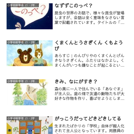
ってみると、「きもちぎんこう」という
なずずこのっぺ？
小学校低学年（1・2年生）
ところから手紙が来ていて、もうすぎ通
昆虫の世界のお話で、様々な昆虫が登場
帳がいっぱいになると書いてあります。
しますが、会話は全く意味をなさない言
気になって手紙に書いてあった「きもち
葉で記載されています。タイトルの「な
ぎんこう」にいってみると、銀行の番頭
ずずこのっぺ？」もその一つ。どこにも
さんから、悪いことをすると黒いコイン
書かれていませんが、おそらく「これっ
がたまっていき、あと一枚でいっぱいに
てなんだろう？」という意味でしょう。
なり、いっぱいになると良い心がなくな
作中での会話は、描かれている昆虫のし
くまくんとうさぎくん くもよう
ってしまうといわれます。ゆうたは、良
小学校低学年（1・2年生）
ぐさや、会話の音感等から推測するしか
い心がなくなってしまったら一体どうな
び
ありません。
るのだろうと心配になってきました。ゆ
あらすじ：のんびりやのくまくんとげん
うたはこのあと、どうしていくのでしょ
きなうさぎくん。ふたりはなかよし。く
うか。
まくんがいつも嫌なことが起こるという
「もくようび（くまくんは、くもようび
と呼んでいる）」のお話。病気で学校を
休んでいるくまくんに、うさぎくんがお
きみ、なにがすき？
小学校低学年（1・2年生）
見舞いをするお話。くまくんとうさぎく
森の奥に一人で住んでいる「あなぐま」
んが、お互いのことを思いやって、それ
が主人公。庭の畑で友達の動物たちが大
ぞれになり替わってみるというお話。そ
好きな作物を作り、喜ばせようとします
れぞれ二人が見てよかったもの、きれい
が、動物たちは自分の好きなものは自分
だったものをお互いに紹介したいと思い
で作っていて、逆に「あなぐま」に作物
あうお話の４つのストーリーから構成さ
をプレゼントします。友達に親切にしよ
れています。
うと頑張っているのに「あなぐま」は、
がっこうだってどきどきしてる
小学校低学年（1・2年生）
何をつくればいいんだと怒りだしてしま
生まれたばかりの「学校」自体が擬人化
います。でも友達から、「あなぐま」は
されて主人公となっています。用務員の
思いもかけない優しい言葉をかけられて