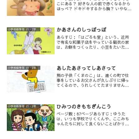
こにある？ 好きな人の前で赤くなるから
ほっぺ？ ドキドキするから胸？ いやな
ことがあると痛くなるから、おなかか
な。犬の心はしっぽにあるかもしれな
い。いろんな 涙があるから目にあるのか
も…。温かい絵と文で贈る“心えほ
かあさんのしっぽっぽ
小学校低学年（1・2年生）
ん”。
あらすじ：「はごろも堂」という、近所
で有名な和菓子店をやっている結衣の家
は、お餅をつくったり、小豆をたいたり
で毎日とうさんも、かあさんも大忙し。
結衣は、両親にかまってもらえず、怒ら
れてばかりいます。そんな中、「はごろ
も堂」の近くに洋菓子屋さんができて、
あしたあさってしあさって
小学校低学年（1・2年生）
お客さんもとられてしまい、家のお仕事
熊の子供「くまのこ」は、遠くの町で仕
も大変になりました。おうちが忙しく、
事をしているお父さんが久しぶりに帰っ
一人でご飯を食べることもあった結衣。
てくるので、うれしくてたまりません。
洋菓子屋さんの娘である甘美も結衣と同
くまのこは、お母さんにいつ帰ってくる
じ２年３組で、なんだか微妙な関係。
の？と質問します。お母さんは、「しあ
さって」と答えますが、くまのこには、
「しあさって」がよくわかりません。
ひみつのきもちぎんこう
小学校低学年（1・2年生）
「しあさっては、あさってのつぎのひ
ページ数：87ページあらすじ：ゆうた
で、あした、あさって、しあさって」だ
は、いつも学校でりくくんや、ここみち
よとお母さんから教わります。
ゃんたちに対して良くないことばかりし
ていました。あるとき、いつものように
悪さをしているとチャリーンと貯金箱に
お金が入るような音がしました。家に帰