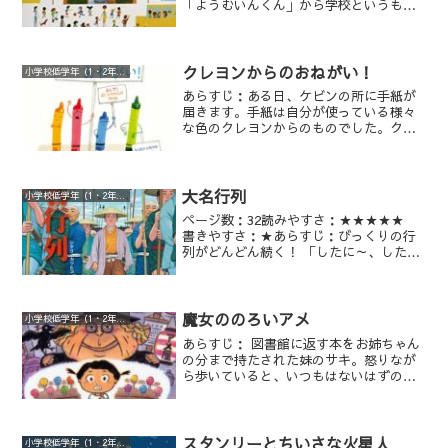
「ようむいんくん」から学校というもの
みんなのために別の何かを作ります。
がどういう所なのか、「学校」は教えら
れます。学校視点で、はじめて子供たち
を受け入れる日や、学校を嫌がる子に対
して「学校」は、ひどく頭を悩ませ時に
クレヨンからのおねがい！
小学校低学年（1・2年生）
は学校のベルを鳴らしたりして子供たち
あらすじ：ある日、ケビンの所に手紙が
をびっくりさせたりします。
届きます。手紙は自分が使っている様々
な色のクレヨンからのものでした。クレ
ヨンの色それぞれが、ケビンに対する思
い思いの気持ちを手紙にして送ってきま
す。「こういう塗り方はやめて」「もっ
とつかって」いろいろです。ケビンはク
大名行列
小学校低学年（1・2年生）
レヨンひとつひとつの気持ちを聞いて、
ページ数：32読みやすさ：★★★★★
ある絵を描くことを思いつきます。
書きやすさ：★あらすじ：びっくりの行
列がどんどん続く！ 「したに～、したに
～」の声が響く大名行列。いかめしいお
侍さんの行列･･･と思いきや、馬が巨大
化？ あら、団子屋さんで休憩？ いやい
や、妖怪、マンモス、恐竜に宇宙人まで
魔女ののろいアメ
小学校低学年（1・2年生）
出てくるよ！？ いったいこの行列はどう
あらすじ： 図書館に返す本をお姉ちゃん
なって、どこに行くの？ 詳細な武士の姿
の分まで持たされた妹のサキ。怒りなが
は超リアルなだけに、変化していく姿も
ら歩いていると、いつもはないはずの
リアルで何とも不思議。 ただ眺めている
「アメ屋」の屋台を見つけます。そこで
だけで飽きない、おもしろ不思議絵本。
サキは魔女だというおばあさんから「の
ろいのアメ」を貰いました。なんと「の
ろいのアメ」は悪口を10個言いながら混
スタンリーとちいさな火星人
小学校低学年（1・2年生）