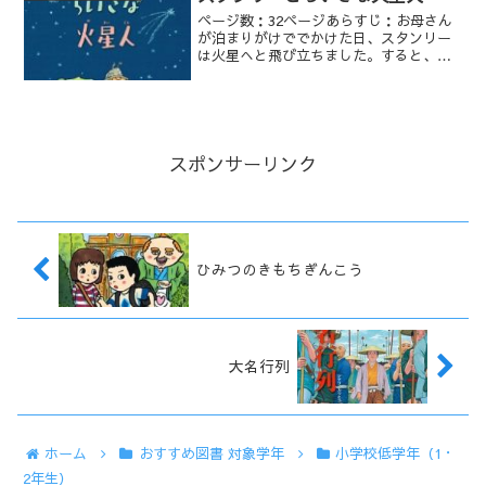
ぜて作ると、食べた人はひっくり返るほ
ページ数：32ページあらすじ：お母さん
どのまずさになるのです。
が泊まりがけででかけた日、スタンリー
は火星へと飛び立ちました。すると、入
れかわりにやってきたのは、スタンリー
によく似た火星人。お兄さんのウィルに
「弟のスタンリーにそっくりなんだけど
な」といわれても、「ボクはスタンリー
じゃない。カセイジンだ」といいはりま
す。地球の調査のためにやってきたとい
スポンサーリンク
うこの火星人、いつもヘルメットをかぶ
っていて、手は洗わないし、お風呂にも
入りません。そこに、お母さんが帰って
くると、火星人は…
ひみつのきもちぎんこう
大名行列
ホーム
おすすめ図書 対象学年
小学校低学年（1・
2年生）