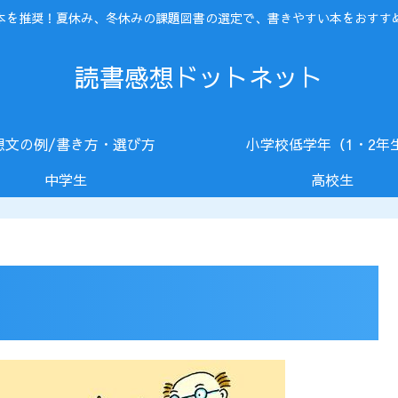
本を推奨！夏休み、冬休みの課題図書の選定で、書きやすい本をおすす
読書感想ドットネット
想文の例/書き方・選び方
小学校低学年（1・2年
中学生
高校生