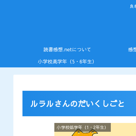
良
読書感想.netについて
感
小学校高学年（5・6年生）
ルラルさんのだいくしごと
小学校低学年（1・2年生）