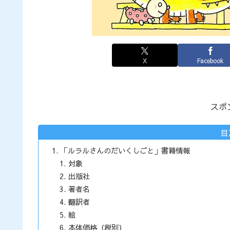
X
Facebook
スポ
目
「ルラルさんのだいくしごと」書籍情報
対象
出版社
著者名
翻訳者
絵
本体価格（税別）