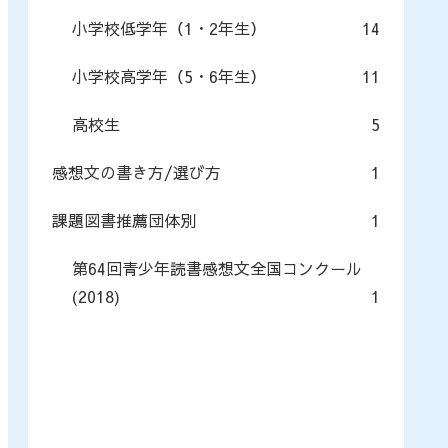
小学校低学年（1・2年生）
14
小学校高学年（5・6年生）
11
高校生
5
感想文の書き方/選び方
1
課題図書推薦団体別
1
第64回青少年読書感想文全国コンクール
(2018)
1