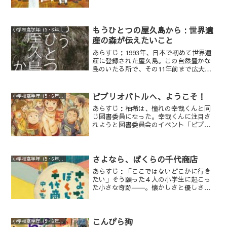
生たちが、彼らにだけ見える貼り紙に誘
われて図書室に入ってみると、不思議な
司書から、不思議な本と出会うきっかけ
を渡され、それぞれのラビリンスに迷い
もうひとつの屋久島から : 世界遺
小学校高学年（5・6年生）
込んでしまう――。5話からなるオムニバ
産の森が伝えたいこと
ス形式。
あらすじ：1993年、日本で初めて世界遺
産に登録された屋久島。この自然豊かな
島のいたる所で、その11年前まで広大な
原生林が伐採されていた事実があった!屋
久島の過去・現在・未来にせまる、渾身
のドキュメンタリー。
ビブリオバトルへ、ようこそ！
小学校高学年（5・6年生）
あらすじ：柚希は、憧れの幸哉くんと同
じ図書委員になった。幸哉くんに注目さ
れようと図書委員会のイベント「ビブリ
オバトル」に挑戦。上から目線の佑、理
系女子の歌音、読書嫌いの陽人たちも参
戦し、バトルを開始！勝つことしか考え
なかった柚希が、物語以外にも、色々な
さよなら、ぼくらの千代商店
小学校高学年（5・6年生）
本があることを知っていくうちに…。憧
あらすじ：「ここではないどこかに行き
れの先輩を追って本を読み始めた主人公
たい」そう願った４人の小学生に起こっ
が、ビブリオバトルを通じてたくさんの
た小さな奇跡――。懐かしさと優しさに
本に出会い、図書館と本が大好きになっ
包まれる静かな感動作。
ていく物語。
こんぴら狗
小学校高学年（5・6年生）