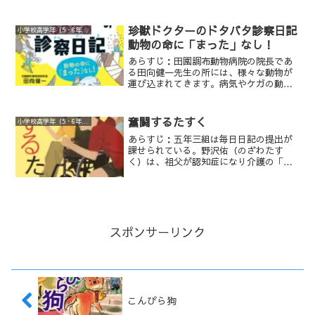
家族と幸せに暮らしていた。 いつもの
春小説です。小学校高学年から、楽しく
ように学校へ通い、友達と遊ぶ日々は、
読める作品です。
ある日突然変わってしまう。家族で「強
珍獣ドクターのドタバタ診察日記
小学校高学年（5・6年生）
制立ち退き」しなければならなくなった
動物の命に「まった」なし！
のだ。住みなれた土地から放され、愛犬
とも別れる運命になったマナミは、ショ
あらすじ：田園調布動物病院の院長であ
ックから声を失ってしまいます。 日系
る田向健一先生の所には、様々な動物が
人収容所という場所でも、家族やまわり
運び込まれてきます。病気やケガの動物
の人びととささえあい、希望を見いだし
を治すだけでなく、ひもを飲み込んだ犬
ていきてゆく力強い物語です。
や水槽の温度計を食べてしまったカエル
など色々・・・。そんな田向先生が子供
奮闘するたすく
小学校高学年（5・6年生）
の時にどんな生き物を飼い、どんなこと
あらすじ：五年三組は毎日日記の提出が
を考え獣医を目指すまでになったのか、
課せられている。野沢佑（のざわたす
また、動物と触れ合ってきたことから学
く）は、祖父が認知症になり介護の「デ
んだ大切なことを普段私たちの生活から
イサービス」へ通い始めたことについ
は知りえない動物病院での出来事を交え
て、ある日、一行だけだが日記に書い
ながら教えてくれます。
た。いつものように学校で友人の長尾一
平とふざけていると、廊下で怖くて有名
な女担任の早田先生に呼び止められる。
スポンサーリンク
こんぴら狗