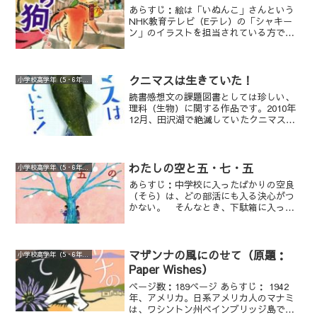
あらすじ：絵は「いぬんこ」さんという
NHK教育テレビ（Eテレ）の「シャキー
ン」のイラストを担当されている方で、
可愛い挿絵です。1章～12章あり、それぞ
れ○年○月のお話、と章の初めに書かれ
ており、その日にあった出来事
は・・・、といったような話の展開で
クニマスは生きていた！
小学校高学年（5・6年生）
す。ページ数は多いですが、少し字が大
読書感想文の課題図書としては珍しい、
きめで読みやすい作品です。
理科（生物）に関する作品です。2010年
12月、田沢湖で絶滅していたクニマスが
発見されたというニュースがながれまし
た。1940年、水力発電を行うため田沢湖
にダムを作り、水力発電所を建設しまし
た。この時、田沢湖の水量を多くして発
わたしの空と五・七・五
小学校高学年（5・6年生）
電量をあげるため、玉川という川から水
あらすじ：中学校に入ったばかりの空良
を湖に引き込みましたが、玉川毒水と呼
（そら）は、どの部活にも入る決心がつ
ばれる強酸性の水が入ってしまったた
かない。 そんなとき、下駄箱に入って
め、急速に湖の水質が悪化し1948年には
いたあやしげなチラシが気になり、文芸
田沢湖にしか生息しないクニマスは絶滅
部の部室をのぞきに行った流れで、入部
してしまいました。
することに。見よう見まねで俳句を作る
ようになった空良が、吟行（ぎんこう）
マザンナの風にのせて（原題：
小学校高学年（5・6年生）
のために学校の敷地内を歩いていると、
Paper Wishes）
同じクラスの颯太（そうた）が、部活の
ページ数：189ページ あらすじ： 1942
先輩とトラブルになっているのを見てし
年、アメリカ。日系アメリカ人のマナミ
まい……。「俳句」を題材にしながら、
は、ワシントン州ベインブリッジ島で、
友達関係や、ほのかな恋の予感を描く青